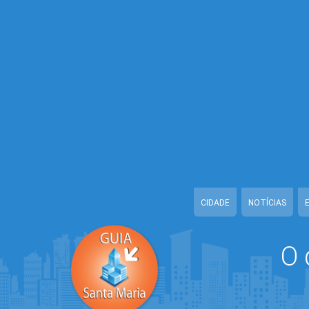
Warning
: Illegal string offset 'CONFIDENCIAL' in
/home/guiasantamari
Warning
: Illegal string offset 'TELEFONE_1' in
/home/guiasantamaria
Warning
: Illegal string offset 'TELEFONE_2' in
/home/guiasantamaria
Warning
: Illegal string offset 'EMAIL' in
/home/guiasantamaria/www/c
Warning
: Illegal string offset 'URL_CADASTRO' in
/home/guiasantama
Warning
: Illegal string offset 'DATA_CADASTRO' in
/home/guiasantam
Warning
: Illegal string offset 'ATIVO' in
/home/guiasantamaria/www/c
CIDADE
NOTÍCIAS
O 