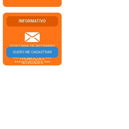
INFORMATIVO
GOSTARIA DE RECEBER?
** CUPOM DESCONTO **
*** PROMOÇÕES ***
*** NOVIDADES ***
DO GUIA SANTA MARIA EM
SEU E-MAIL?