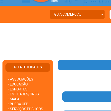
GUIA UTILIDADES
• ASSOCIAÇÕES
• EDUCAÇÃO
• ESPORTES
• ENTIDADES/ONGS
• MAPA
• BUSCA CEP
• SERVIÇOS PÚBLICOS