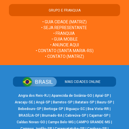
GRUPO E FRANQUIA
• GUIA CIDADE (MATRIZ)
• SEJA REPRESENTANTE
• FRANQUIA
• GUIA MOBILE
• ANUNCIE AQUI
• CONTATO (SANTA MARIA-RS)
• CONTATO (MATRIZ)
MAIS CIDADES ONLINE
Angra dos Reis-RJ
|
Aparecida de Goiânia-GO
|
Apiaí-SP
|
Aracaju-SE
|
Arujá-SP
|
Barretos-SP
|
Batatais-SP
|
Bauru-SP
|
Bebedouro-SP
|
Bertioga-SP
|
Biguaçu-SC
|
Boa Vista-RR
|
BRASÍLIA-DF
|
Brumado-BA
|
Cabreúva-SP
|
Cajamar-SP
|
Caldas Novas-GO
|
Campo Belo-MG
|
CAMPO GRANDE-MS
|
Campos Jordão-SP
|
Caraguatatuba-SP
|
Cardoso-SP
|