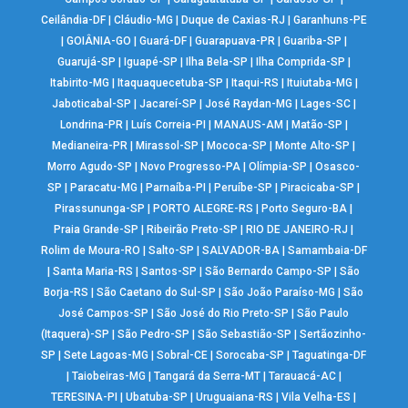
Ceilândia-DF
|
Cláudio-MG
|
Duque de Caxias-RJ
|
Garanhuns-PE
|
GOIÂNIA-GO
|
Guará-DF
|
Guarapuava-PR
|
Guariba-SP
|
Guarujá-SP
|
Iguapé-SP
|
Ilha Bela-SP
|
Ilha Comprida-SP
|
Itabirito-MG
|
Itaquaquecetuba-SP
|
Itaqui-RS
|
Ituiutaba-MG
|
Jaboticabal-SP
|
Jacareí-SP
|
José Raydan-MG
|
Lages-SC
|
Londrina-PR
|
Luís Correia-PI
|
MANAUS-AM
|
Matão-SP
|
Medianeira-PR
|
Mirassol-SP
|
Mococa-SP
|
Monte Alto-SP
|
Morro Agudo-SP
|
Novo Progresso-PA
|
Olímpia-SP
|
Osasco-
SP
|
Paracatu-MG
|
Parnaíba-PI
|
Peruíbe-SP
|
Piracicaba-SP
|
Pirassununga-SP
|
PORTO ALEGRE-RS
|
Porto Seguro-BA
|
Praia Grande-SP
|
Ribeirão Preto-SP
|
RIO DE JANEIRO-RJ
|
Rolim de Moura-RO
|
Salto-SP
|
SALVADOR-BA
|
Samambaia-DF
|
Santa Maria-RS
|
Santos-SP
|
São Bernardo Campo-SP
|
São
Borja-RS
|
São Caetano do Sul-SP
|
São João Paraíso-MG
|
São
José Campos-SP
|
São José do Rio Preto-SP
|
São Paulo
(Itaquera)-SP
|
São Pedro-SP
|
São Sebastião-SP
|
Sertãozinho-
SP
|
Sete Lagoas-MG
|
Sobral-CE
|
Sorocaba-SP
|
Taguatinga-DF
|
Taiobeiras-MG
|
Tangará da Serra-MT
|
Tarauacá-AC
|
TERESINA-PI
|
Ubatuba-SP
|
Uruguaiana-RS
|
Vila Velha-ES
|