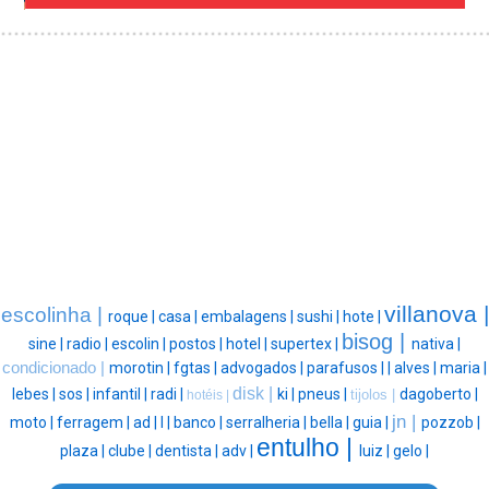
villanova |
escolinha |
roque |
casa |
embalagens |
sushi |
hote |
bisog |
sine |
radio |
escolin |
postos |
hotel |
supertex |
nativa |
condicionado |
morotin |
fgtas |
advogados |
parafusos |
|
alves |
maria |
disk |
lebes |
sos |
infantil |
radi |
ki |
pneus |
dagoberto |
tijolos |
hotéis |
jn |
moto |
ferragem |
ad |
l |
banco |
serralheria |
bella |
guia |
pozzob |
entulho |
plaza |
clube |
dentista |
adv |
luiz |
gelo |