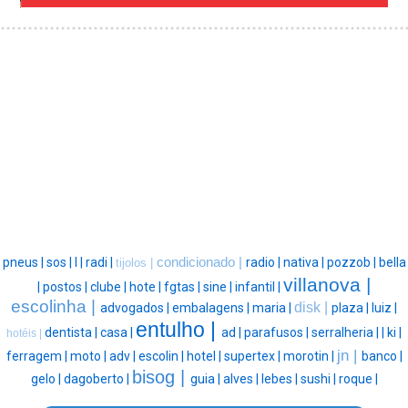
pneus |
sos |
l |
radi |
condicionado |
radio |
nativa |
pozzob |
bella
tijolos |
villanova |
|
postos |
clube |
hote |
fgtas |
sine |
infantil |
escolinha |
disk |
advogados |
embalagens |
maria |
plaza |
luiz |
entulho |
dentista |
casa |
ad |
parafusos |
serralheria |
|
ki |
hotéis |
jn |
ferragem |
moto |
adv |
escolin |
hotel |
supertex |
morotin |
banco |
bisog |
gelo |
dagoberto |
guia |
alves |
lebes |
sushi |
roque |