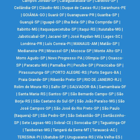
Campos Jordão-SP
|
Caraguatatuba-SP
|
Cardoso-SP
|
Ceilândia-DF
|
Cláudio-MG
|
Duque de Caxias-RJ
|
Garanhuns-PE
|
GOIÂNIA-GO
|
Guará-DF
|
Guarapuava-PR
|
Guariba-SP
|
Guarujá-SP
|
Iguapé-SP
|
Ilha Bela-SP
|
Ilha Comprida-SP
|
Itabirito-MG
|
Itaquaquecetuba-SP
|
Itaqui-RS
|
Ituiutaba-MG
|
Jaboticabal-SP
|
Jacareí-SP
|
José Raydan-MG
|
Lages-SC
|
Londrina-PR
|
Luís Correia-PI
|
MANAUS-AM
|
Matão-SP
|
Medianeira-PR
|
Mirassol-SP
|
Mococa-SP
|
Monte Alto-SP
|
Morro Agudo-SP
|
Novo Progresso-PA
|
Olímpia-SP
|
Osasco-
SP
|
Paracatu-MG
|
Parnaíba-PI
|
Peruíbe-SP
|
Piracicaba-SP
|
Pirassununga-SP
|
PORTO ALEGRE-RS
|
Porto Seguro-BA
|
Praia Grande-SP
|
Ribeirão Preto-SP
|
RIO DE JANEIRO-RJ
|
Rolim de Moura-RO
|
Salto-SP
|
SALVADOR-BA
|
Samambaia-DF
|
Santa Maria-RS
|
Santos-SP
|
São Bernardo Campo-SP
|
São
Borja-RS
|
São Caetano do Sul-SP
|
São João Paraíso-MG
|
São
José Campos-SP
|
São José do Rio Preto-SP
|
São Paulo
(Itaquera)-SP
|
São Pedro-SP
|
São Sebastião-SP
|
Sertãozinho-
SP
|
Sete Lagoas-MG
|
Sobral-CE
|
Sorocaba-SP
|
Taguatinga-DF
|
Taiobeiras-MG
|
Tangará da Serra-MT
|
Tarauacá-AC
|
TERESINA-PI
|
Ubatuba-SP
|
Uruguaiana-RS
|
Vila Velha-ES
|