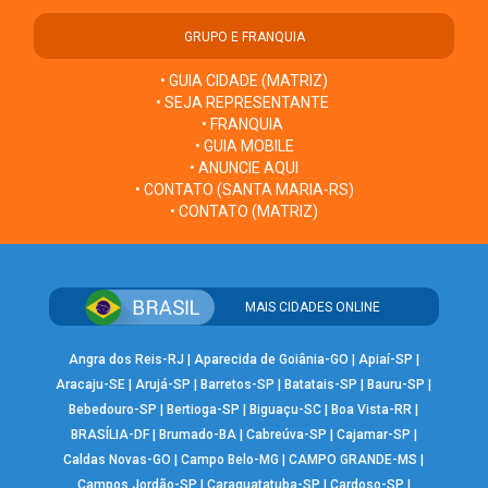
GRUPO E FRANQUIA
• GUIA CIDADE (MATRIZ)
• SEJA REPRESENTANTE
• FRANQUIA
• GUIA MOBILE
• ANUNCIE AQUI
• CONTATO (SANTA MARIA-RS)
• CONTATO (MATRIZ)
MAIS CIDADES ONLINE
Angra dos Reis-RJ
|
Aparecida de Goiânia-GO
|
Apiaí-SP
|
Aracaju-SE
|
Arujá-SP
|
Barretos-SP
|
Batatais-SP
|
Bauru-SP
|
Bebedouro-SP
|
Bertioga-SP
|
Biguaçu-SC
|
Boa Vista-RR
|
BRASÍLIA-DF
|
Brumado-BA
|
Cabreúva-SP
|
Cajamar-SP
|
Caldas Novas-GO
|
Campo Belo-MG
|
CAMPO GRANDE-MS
|
Campos Jordão-SP
|
Caraguatatuba-SP
|
Cardoso-SP
|