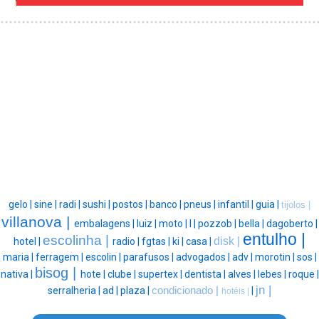
gelo |
sine |
radi |
sushi |
postos |
banco |
pneus |
infantil |
guia |
tijolos |
villanova |
embalagens |
luiz |
moto |
l |
pozzob |
bella |
dagoberto |
entulho |
escolinha |
disk |
hotel |
radio |
fgtas |
ki |
casa |
maria |
ferragem |
escolin |
parafusos |
advogados |
adv |
morotin |
sos |
bisog |
nativa |
hote |
clube |
supertex |
dentista |
alves |
lebes |
roque |
jn |
serralheria |
ad |
plaza |
condicionado |
|
hotéis |