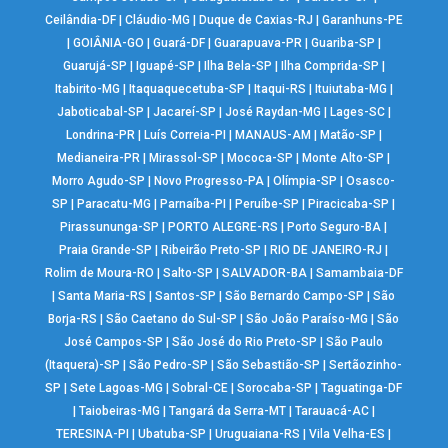
Ceilândia-DF
|
Cláudio-MG
|
Duque de Caxias-RJ
|
Garanhuns-PE
|
GOIÂNIA-GO
|
Guará-DF
|
Guarapuava-PR
|
Guariba-SP
|
Guarujá-SP
|
Iguapé-SP
|
Ilha Bela-SP
|
Ilha Comprida-SP
|
Itabirito-MG
|
Itaquaquecetuba-SP
|
Itaqui-RS
|
Ituiutaba-MG
|
Jaboticabal-SP
|
Jacareí-SP
|
José Raydan-MG
|
Lages-SC
|
Londrina-PR
|
Luís Correia-PI
|
MANAUS-AM
|
Matão-SP
|
Medianeira-PR
|
Mirassol-SP
|
Mococa-SP
|
Monte Alto-SP
|
Morro Agudo-SP
|
Novo Progresso-PA
|
Olímpia-SP
|
Osasco-
SP
|
Paracatu-MG
|
Parnaíba-PI
|
Peruíbe-SP
|
Piracicaba-SP
|
Pirassununga-SP
|
PORTO ALEGRE-RS
|
Porto Seguro-BA
|
Praia Grande-SP
|
Ribeirão Preto-SP
|
RIO DE JANEIRO-RJ
|
Rolim de Moura-RO
|
Salto-SP
|
SALVADOR-BA
|
Samambaia-DF
|
Santa Maria-RS
|
Santos-SP
|
São Bernardo Campo-SP
|
São
Borja-RS
|
São Caetano do Sul-SP
|
São João Paraíso-MG
|
São
José Campos-SP
|
São José do Rio Preto-SP
|
São Paulo
(Itaquera)-SP
|
São Pedro-SP
|
São Sebastião-SP
|
Sertãozinho-
SP
|
Sete Lagoas-MG
|
Sobral-CE
|
Sorocaba-SP
|
Taguatinga-DF
|
Taiobeiras-MG
|
Tangará da Serra-MT
|
Tarauacá-AC
|
TERESINA-PI
|
Ubatuba-SP
|
Uruguaiana-RS
|
Vila Velha-ES
|