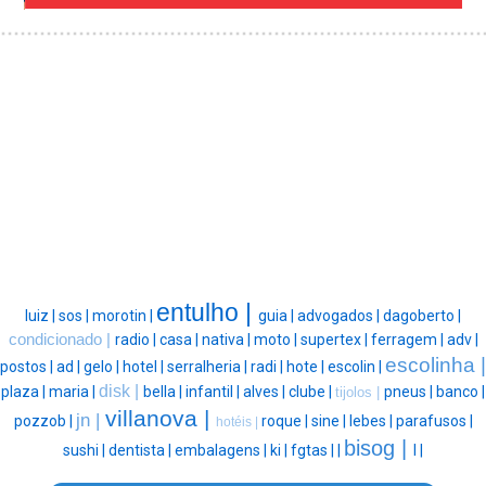
entulho |
luiz |
sos |
morotin |
guia |
advogados |
dagoberto |
condicionado |
radio |
casa |
nativa |
moto |
supertex |
ferragem |
adv |
escolinha |
postos |
ad |
gelo |
hotel |
serralheria |
radi |
hote |
escolin |
disk |
plaza |
maria |
bella |
infantil |
alves |
clube |
pneus |
banco |
tijolos |
villanova |
jn |
pozzob |
roque |
sine |
lebes |
parafusos |
hotéis |
bisog |
sushi |
dentista |
embalagens |
ki |
fgtas |
|
l |