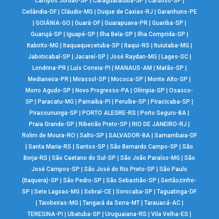
Campos Jordão-SP
|
Caraguatatuba-SP
|
Cardoso-SP
|
Ceilândia-DF
|
Cláudio-MG
|
Duque de Caxias-RJ
|
Garanhuns-PE
|
GOIÂNIA-GO
|
Guará-DF
|
Guarapuava-PR
|
Guariba-SP
|
Guarujá-SP
|
Iguapé-SP
|
Ilha Bela-SP
|
Ilha Comprida-SP
|
Itabirito-MG
|
Itaquaquecetuba-SP
|
Itaqui-RS
|
Ituiutaba-MG
|
Jaboticabal-SP
|
Jacareí-SP
|
José Raydan-MG
|
Lages-SC
|
Londrina-PR
|
Luís Correia-PI
|
MANAUS-AM
|
Matão-SP
|
Medianeira-PR
|
Mirassol-SP
|
Mococa-SP
|
Monte Alto-SP
|
Morro Agudo-SP
|
Novo Progresso-PA
|
Olímpia-SP
|
Osasco-
SP
|
Paracatu-MG
|
Parnaíba-PI
|
Peruíbe-SP
|
Piracicaba-SP
|
Pirassununga-SP
|
PORTO ALEGRE-RS
|
Porto Seguro-BA
|
Praia Grande-SP
|
Ribeirão Preto-SP
|
RIO DE JANEIRO-RJ
|
Rolim de Moura-RO
|
Salto-SP
|
SALVADOR-BA
|
Samambaia-DF
|
Santa Maria-RS
|
Santos-SP
|
São Bernardo Campo-SP
|
São
Borja-RS
|
São Caetano do Sul-SP
|
São João Paraíso-MG
|
São
José Campos-SP
|
São José do Rio Preto-SP
|
São Paulo
(Itaquera)-SP
|
São Pedro-SP
|
São Sebastião-SP
|
Sertãozinho-
SP
|
Sete Lagoas-MG
|
Sobral-CE
|
Sorocaba-SP
|
Taguatinga-DF
|
Taiobeiras-MG
|
Tangará da Serra-MT
|
Tarauacá-AC
|
TERESINA-PI
|
Ubatuba-SP
|
Uruguaiana-RS
|
Vila Velha-ES
|