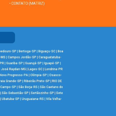
• CONTATO (MATRIZ)
bedouro-SP
|
Bertioga-SP
|
Biguaçu-SC
|
Boa
-MS
|
Campos Jordão-SP
|
Caraguatatuba-
-PR
|
Guariba-SP
|
Guarujá-SP
|
Iguapé-SP
|
|
José Raydan-MG
|
Lages-SC
|
Londrina-PR
Novo Progresso-PA
|
Olímpia-SP
|
Osasco-
raia Grande-SP
|
Ribeirão Preto-SP
|
RIO DE
o Campo-SP
|
São Borja-RS
|
São Caetano do
|
São Sebastião-SP
|
Sertãozinho-SP
|
Sete
|
Ubatuba-SP
|
Uruguaiana-RS
|
Vila Velha-