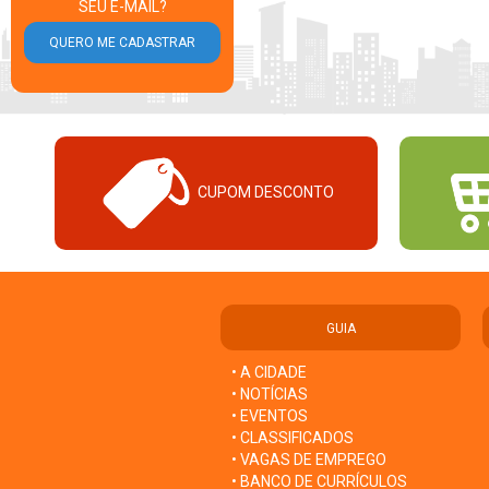
SEU E-MAIL?
CUPOM DESCONTO
GUIA
• A CIDADE
• NOTÍCIAS
• EVENTOS
• CLASSIFICADOS
• VAGAS DE EMPREGO
• BANCO DE CURRÍCULOS