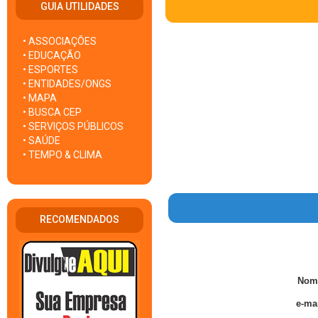
GUIA UTILIDADES
• ASSOCIAÇÕES
• EDUCAÇÃO
• ESPORTES
• ENTIDADES/ONGS
• MAPA
• BUSCA CEP
• SERVIÇOS PÚBLICOS
• SAÚDE
• TEMPO & CLIMA
RECOMENDADOS
Nom
e-mai