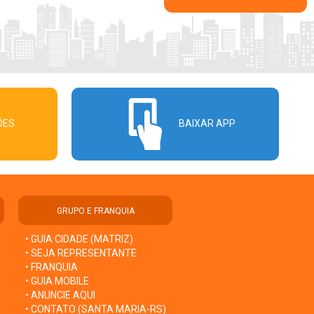
ÕES
BAIXAR APP
GRUPO E FRANQUIA
• GUIA CIDADE (MATRIZ)
• SEJA REPRESENTANTE
• FRANQUIA
• GUIA MOBILE
• ANUNCIE AQUI
• CONTATO (SANTA MARIA-RS)