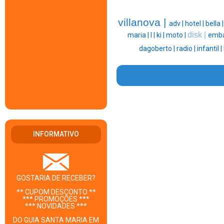
villanova |
adv |
hotel |
bella 
disk |
maria |
l |
ki |
moto |
emba
dagoberto |
radio |
infantil |
INFORMATIVO
GOSTARIA DE RECEBER?
** CUPOM DESCONTO **
*** PROMOÇÕES ***
*** NOVIDADES ***
DO GUIA SANTA MARIA EM