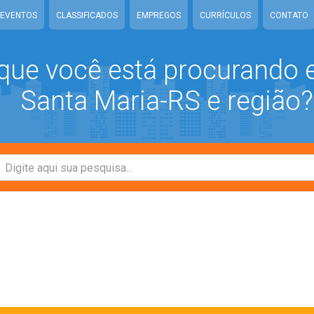
EVENTOS
CLASSIFICADOS
EMPREGOS
CURRÍCULOS
CONTATO
que você está procurando
Santa Maria-RS e região?