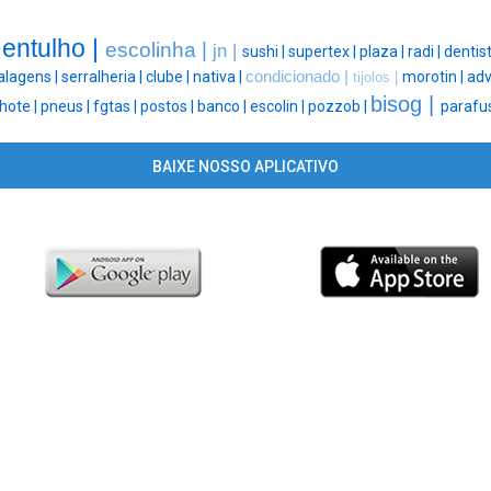
entulho |
escolinha |
jn |
|
sushi |
supertex |
plaza |
radi |
dentist
lagens |
serralheria |
clube |
nativa |
condicionado |
morotin |
adv
tijolos |
bisog |
hote |
pneus |
fgtas |
postos |
banco |
escolin |
pozzob |
parafu
BAIXE NOSSO APLICATIVO