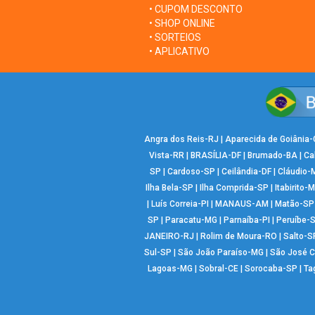
• CUPOM DESCONTO
• SHOP ONLINE
• SORTEIOS
• APLICATIVO
Angra dos Reis-RJ
|
Aparecida de Goiânia
Vista-RR
|
BRASÍLIA-DF
|
Brumado-BA
|
Ca
SP
|
Cardoso-SP
|
Ceilândia-DF
|
Cláudio-
Ilha Bela-SP
|
Ilha Comprida-SP
|
Itabirito-
|
Luís Correia-PI
|
MANAUS-AM
|
Matão-SP
SP
|
Paracatu-MG
|
Parnaíba-PI
|
Peruíbe-
JANEIRO-RJ
|
Rolim de Moura-RO
|
Salto-S
Sul-SP
|
São João Paraíso-MG
|
São José 
Lagoas-MG
|
Sobral-CE
|
Sorocaba-SP
|
Ta