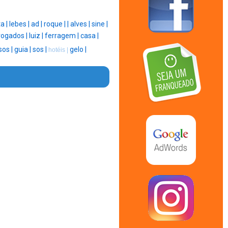
a |
lebes |
ad |
roque |
|
alves |
sine |
ogados |
luiz |
ferragem |
casa |
sos |
guia |
sos |
gelo |
hotéis |