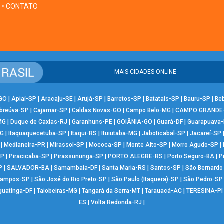
• CONTATO
MAIS CIDADES ONLINE
-GO
|
Apiaí-SP
|
Aracaju-SE
|
Arujá-SP
|
Barretos-SP
|
Batatais-SP
|
Bauru-SP
|
Be
breúva-SP
|
Cajamar-SP
|
Caldas Novas-GO
|
Campo Belo-MG
|
CAMPO GRANDE
MG
|
Duque de Caxias-RJ
|
Garanhuns-PE
|
GOIÂNIA-GO
|
Guará-DF
|
Guarapuava
MG
|
Itaquaquecetuba-SP
|
Itaqui-RS
|
Ituiutaba-MG
|
Jaboticabal-SP
|
Jacareí-SP
|
Medianeira-PR
|
Mirassol-SP
|
Mococa-SP
|
Monte Alto-SP
|
Morro Agudo-SP
|
SP
|
Piracicaba-SP
|
Pirassununga-SP
|
PORTO ALEGRE-RS
|
Porto Seguro-BA
|
P
P
|
SALVADOR-BA
|
Samambaia-DF
|
Santa Maria-RS
|
Santos-SP
|
São Bernard
Campos-SP
|
São José do Rio Preto-SP
|
São Paulo (Itaquera)-SP
|
São Pedro-SP
guatinga-DF
|
Taiobeiras-MG
|
Tangará da Serra-MT
|
Tarauacá-AC
|
TERESINA-PI
ES
|
Volta Redonda-RJ
|