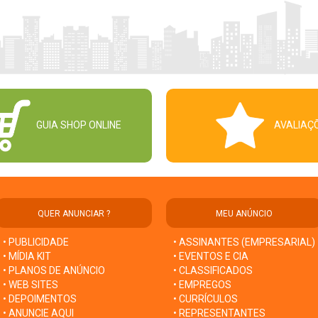
GUIA SHOP ONLINE
AVALIAÇ
QUER ANUNCIAR ?
MEU ANÚNCIO
• PUBLICIDADE
• ASSINANTES (EMPRESARIAL)
• MÍDIA KIT
• EVENTOS E CIA
• PLANOS DE ANÚNCIO
• CLASSIFICADOS
• WEB SITES
• EMPREGOS
• DEPOIMENTOS
• CURRÍCULOS
• ANUNCIE AQUI
• REPRESENTANTES