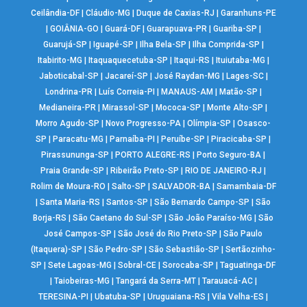
Ceilândia-DF
|
Cláudio-MG
|
Duque de Caxias-RJ
|
Garanhuns-PE
|
GOIÂNIA-GO
|
Guará-DF
|
Guarapuava-PR
|
Guariba-SP
|
Guarujá-SP
|
Iguapé-SP
|
Ilha Bela-SP
|
Ilha Comprida-SP
|
Itabirito-MG
|
Itaquaquecetuba-SP
|
Itaqui-RS
|
Ituiutaba-MG
|
Jaboticabal-SP
|
Jacareí-SP
|
José Raydan-MG
|
Lages-SC
|
Londrina-PR
|
Luís Correia-PI
|
MANAUS-AM
|
Matão-SP
|
Medianeira-PR
|
Mirassol-SP
|
Mococa-SP
|
Monte Alto-SP
|
Morro Agudo-SP
|
Novo Progresso-PA
|
Olímpia-SP
|
Osasco-
SP
|
Paracatu-MG
|
Parnaíba-PI
|
Peruíbe-SP
|
Piracicaba-SP
|
Pirassununga-SP
|
PORTO ALEGRE-RS
|
Porto Seguro-BA
|
Praia Grande-SP
|
Ribeirão Preto-SP
|
RIO DE JANEIRO-RJ
|
Rolim de Moura-RO
|
Salto-SP
|
SALVADOR-BA
|
Samambaia-DF
|
Santa Maria-RS
|
Santos-SP
|
São Bernardo Campo-SP
|
São
Borja-RS
|
São Caetano do Sul-SP
|
São João Paraíso-MG
|
São
José Campos-SP
|
São José do Rio Preto-SP
|
São Paulo
(Itaquera)-SP
|
São Pedro-SP
|
São Sebastião-SP
|
Sertãozinho-
SP
|
Sete Lagoas-MG
|
Sobral-CE
|
Sorocaba-SP
|
Taguatinga-DF
|
Taiobeiras-MG
|
Tangará da Serra-MT
|
Tarauacá-AC
|
TERESINA-PI
|
Ubatuba-SP
|
Uruguaiana-RS
|
Vila Velha-ES
|