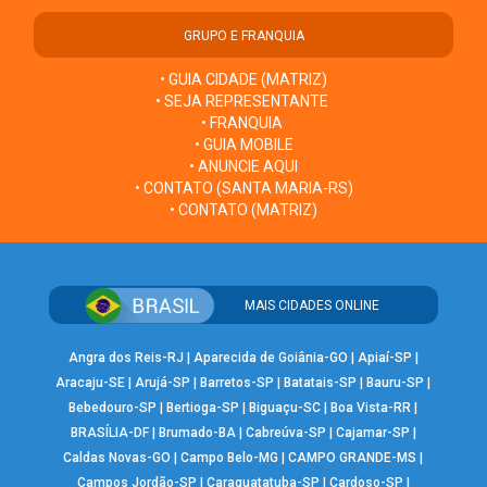
GRUPO E FRANQUIA
• GUIA CIDADE (MATRIZ)
• SEJA REPRESENTANTE
• FRANQUIA
• GUIA MOBILE
• ANUNCIE AQUI
• CONTATO (SANTA MARIA-RS)
• CONTATO (MATRIZ)
MAIS CIDADES ONLINE
Angra dos Reis-RJ
|
Aparecida de Goiânia-GO
|
Apiaí-SP
|
Aracaju-SE
|
Arujá-SP
|
Barretos-SP
|
Batatais-SP
|
Bauru-SP
|
Bebedouro-SP
|
Bertioga-SP
|
Biguaçu-SC
|
Boa Vista-RR
|
BRASÍLIA-DF
|
Brumado-BA
|
Cabreúva-SP
|
Cajamar-SP
|
Caldas Novas-GO
|
Campo Belo-MG
|
CAMPO GRANDE-MS
|
Campos Jordão-SP
|
Caraguatatuba-SP
|
Cardoso-SP
|