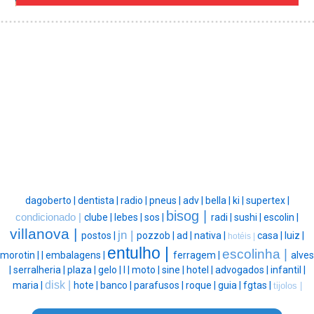
dagoberto |
dentista |
radio |
pneus |
adv |
bella |
ki |
supertex |
bisog |
condicionado |
clube |
lebes |
sos |
radi |
sushi |
escolin |
villanova |
jn |
postos |
pozzob |
ad |
nativa |
casa |
luiz |
hotéis |
entulho |
escolinha |
morotin |
|
embalagens |
ferragem |
alves
|
serralheria |
plaza |
gelo |
l |
moto |
sine |
hotel |
advogados |
infantil |
disk |
maria |
hote |
banco |
parafusos |
roque |
guia |
fgtas |
tijolos |