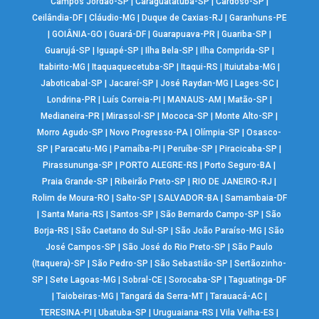
Campos Jordão-SP
|
Caraguatatuba-SP
|
Cardoso-SP
|
Ceilândia-DF
|
Cláudio-MG
|
Duque de Caxias-RJ
|
Garanhuns-PE
|
GOIÂNIA-GO
|
Guará-DF
|
Guarapuava-PR
|
Guariba-SP
|
Guarujá-SP
|
Iguapé-SP
|
Ilha Bela-SP
|
Ilha Comprida-SP
|
Itabirito-MG
|
Itaquaquecetuba-SP
|
Itaqui-RS
|
Ituiutaba-MG
|
Jaboticabal-SP
|
Jacareí-SP
|
José Raydan-MG
|
Lages-SC
|
Londrina-PR
|
Luís Correia-PI
|
MANAUS-AM
|
Matão-SP
|
Medianeira-PR
|
Mirassol-SP
|
Mococa-SP
|
Monte Alto-SP
|
Morro Agudo-SP
|
Novo Progresso-PA
|
Olímpia-SP
|
Osasco-
SP
|
Paracatu-MG
|
Parnaíba-PI
|
Peruíbe-SP
|
Piracicaba-SP
|
Pirassununga-SP
|
PORTO ALEGRE-RS
|
Porto Seguro-BA
|
Praia Grande-SP
|
Ribeirão Preto-SP
|
RIO DE JANEIRO-RJ
|
Rolim de Moura-RO
|
Salto-SP
|
SALVADOR-BA
|
Samambaia-DF
|
Santa Maria-RS
|
Santos-SP
|
São Bernardo Campo-SP
|
São
Borja-RS
|
São Caetano do Sul-SP
|
São João Paraíso-MG
|
São
José Campos-SP
|
São José do Rio Preto-SP
|
São Paulo
(Itaquera)-SP
|
São Pedro-SP
|
São Sebastião-SP
|
Sertãozinho-
SP
|
Sete Lagoas-MG
|
Sobral-CE
|
Sorocaba-SP
|
Taguatinga-DF
|
Taiobeiras-MG
|
Tangará da Serra-MT
|
Tarauacá-AC
|
TERESINA-PI
|
Ubatuba-SP
|
Uruguaiana-RS
|
Vila Velha-ES
|