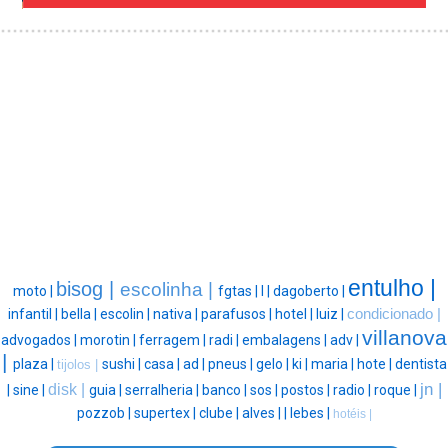
entulho |
bisog |
escolinha |
moto |
fgtas |
l |
dagoberto |
infantil |
bella |
escolin |
nativa |
parafusos |
hotel |
luiz |
condicionado |
villanova
advogados |
morotin |
ferragem |
radi |
embalagens |
adv |
|
plaza |
sushi |
casa |
ad |
pneus |
gelo |
ki |
maria |
hote |
dentista
tijolos |
jn |
disk |
|
sine |
guia |
serralheria |
banco |
sos |
postos |
radio |
roque |
pozzob |
supertex |
clube |
alves |
|
lebes |
hotéis |