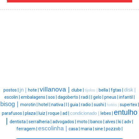
villanova |
jn |
disk |
postos |
hote |
clube |
bella |
fgtas |
tijolos |
escolin |
embalagens |
sos |
dagoberto |
radi |
|
gelo |
pneus |
infantil |
bisog |
morotin |
hotel |
nativa |
l |
guia |
radio |
sushi |
supertex |
hotéis |
entulho
parafusos |
plaza |
luiz |
roque |
ad |
condicionado |
lebes |
|
dentista |
serralheria |
advogados |
moto |
banco |
alves |
ki |
adv |
escolinha |
ferragem |
casa |
maria |
sine |
pozzob |