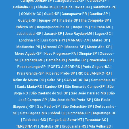
Campos Jordão-SP
|
Caraguatatuba-SP
|
Cardoso-SP
|
Ceilândia-DF
|
Cláudio-MG
|
Duque de Caxias-RJ
|
Garanhuns-PE
|
GOIÂNIA-GO
|
Guará-DF
|
Guarapuava-PR
|
Guariba-SP
|
Guarujá-SP
|
Iguapé-SP
|
Ilha Bela-SP
|
Ilha Comprida-SP
|
Itabirito-MG
|
Itaquaquecetuba-SP
|
Itaqui-RS
|
Ituiutaba-MG
|
Jaboticabal-SP
|
Jacareí-SP
|
José Raydan-MG
|
Lages-SC
|
Londrina-PR
|
Luís Correia-PI
|
MANAUS-AM
|
Matão-SP
|
Medianeira-PR
|
Mirassol-SP
|
Mococa-SP
|
Monte Alto-SP
|
Morro Agudo-SP
|
Novo Progresso-PA
|
Olímpia-SP
|
Osasco-
SP
|
Paracatu-MG
|
Parnaíba-PI
|
Peruíbe-SP
|
Piracicaba-SP
|
Pirassununga-SP
|
PORTO ALEGRE-RS
|
Porto Seguro-BA
|
Praia Grande-SP
|
Ribeirão Preto-SP
|
RIO DE JANEIRO-RJ
|
Rolim de Moura-RO
|
Salto-SP
|
SALVADOR-BA
|
Samambaia-DF
|
Santa Maria-RS
|
Santos-SP
|
São Bernardo Campo-SP
|
São
Borja-RS
|
São Caetano do Sul-SP
|
São João Paraíso-MG
|
São
José Campos-SP
|
São José do Rio Preto-SP
|
São Paulo
(Itaquera)-SP
|
São Pedro-SP
|
São Sebastião-SP
|
Sertãozinho-
SP
|
Sete Lagoas-MG
|
Sobral-CE
|
Sorocaba-SP
|
Taguatinga-DF
|
Taiobeiras-MG
|
Tangará da Serra-MT
|
Tarauacá-AC
|
TERESINA-PI
|
Ubatuba-SP
|
Uruguaiana-RS
|
Vila Velha-ES
|