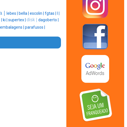
a |
lebes |
bella |
escolin |
fgtas |
l |
disk |
 |
ki |
supertex |
dagoberto |
embalagens |
parafusos |