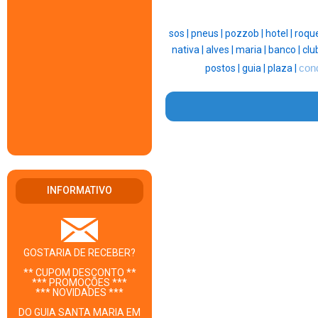
sos |
pneus |
pozzob |
hotel |
roque
nativa |
alves |
maria |
banco |
clu
postos |
guia |
plaza |
con
INFORMATIVO
GOSTARIA DE RECEBER?
** CUPOM DESCONTO **
*** PROMOÇÕES ***
*** NOVIDADES ***
DO GUIA SANTA MARIA EM