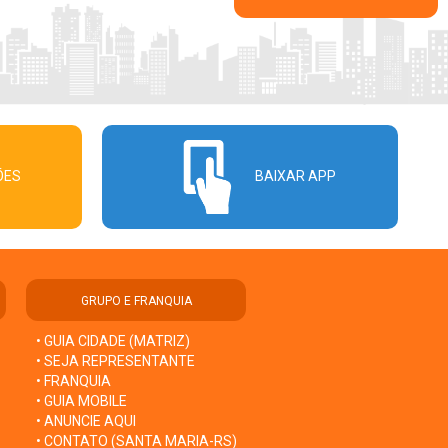
ÕES
BAIXAR APP
GRUPO E FRANQUIA
• GUIA CIDADE (MATRIZ)
• SEJA REPRESENTANTE
• FRANQUIA
• GUIA MOBILE
• ANUNCIE AQUI
• CONTATO (SANTA MARIA-RS)