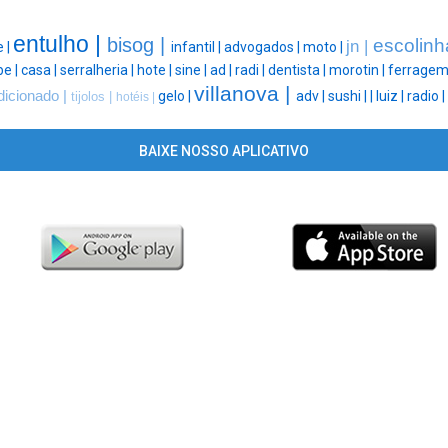
entulho |
bisog |
escolinh
jn |
 |
infantil |
advogados |
moto |
be |
casa |
serralheria |
hote |
sine |
ad |
radi |
dentista |
morotin |
ferragem
villanova |
dicionado |
gelo |
adv |
sushi |
|
luiz |
radio |
tijolos |
hotéis |
BAIXE NOSSO APLICATIVO