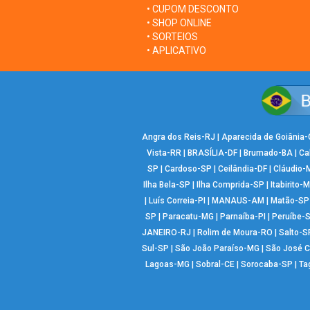
• CUPOM DESCONTO
• SHOP ONLINE
• SORTEIOS
• APLICATIVO
Angra dos Reis-RJ
|
Aparecida de Goiânia
Vista-RR
|
BRASÍLIA-DF
|
Brumado-BA
|
Ca
SP
|
Cardoso-SP
|
Ceilândia-DF
|
Cláudio-
Ilha Bela-SP
|
Ilha Comprida-SP
|
Itabirito-
|
Luís Correia-PI
|
MANAUS-AM
|
Matão-SP
SP
|
Paracatu-MG
|
Parnaíba-PI
|
Peruíbe-
JANEIRO-RJ
|
Rolim de Moura-RO
|
Salto-S
Sul-SP
|
São João Paraíso-MG
|
São José 
Lagoas-MG
|
Sobral-CE
|
Sorocaba-SP
|
Ta