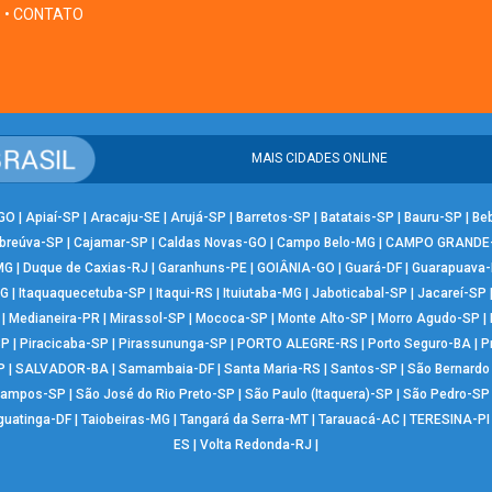
• CONTATO
MAIS CIDADES ONLINE
-GO
|
Apiaí-SP
|
Aracaju-SE
|
Arujá-SP
|
Barretos-SP
|
Batatais-SP
|
Bauru-SP
|
Be
breúva-SP
|
Cajamar-SP
|
Caldas Novas-GO
|
Campo Belo-MG
|
CAMPO GRANDE
MG
|
Duque de Caxias-RJ
|
Garanhuns-PE
|
GOIÂNIA-GO
|
Guará-DF
|
Guarapuava
MG
|
Itaquaquecetuba-SP
|
Itaqui-RS
|
Ituiutaba-MG
|
Jaboticabal-SP
|
Jacareí-SP
|
Medianeira-PR
|
Mirassol-SP
|
Mococa-SP
|
Monte Alto-SP
|
Morro Agudo-SP
|
SP
|
Piracicaba-SP
|
Pirassununga-SP
|
PORTO ALEGRE-RS
|
Porto Seguro-BA
|
P
P
|
SALVADOR-BA
|
Samambaia-DF
|
Santa Maria-RS
|
Santos-SP
|
São Bernard
Campos-SP
|
São José do Rio Preto-SP
|
São Paulo (Itaquera)-SP
|
São Pedro-SP
guatinga-DF
|
Taiobeiras-MG
|
Tangará da Serra-MT
|
Tarauacá-AC
|
TERESINA-PI
ES
|
Volta Redonda-RJ
|