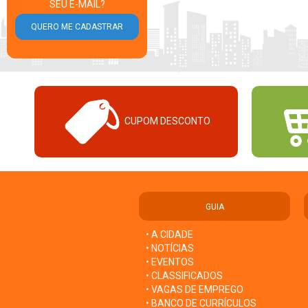
SEU E-MAIL?
CUPOM DESCONTO
GUIA
• A CIDADE
• NOTÍCIAS
• EVENTOS
• CLASSIFICADOS
• VAGAS DE EMPREGO
• BANCO DE CURRÍCULOS