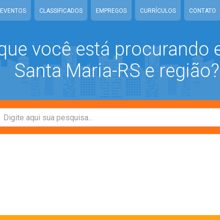
EVENTOS
CLASSIFICADOS
EMPREGOS
CURRÍCULOS
CONTATO
que você está procurando
Santa Maria-RS e região?