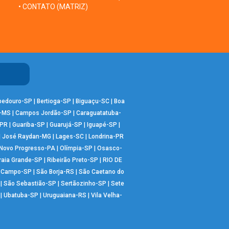
• CONTATO (MATRIZ)
bedouro-SP
|
Bertioga-SP
|
Biguaçu-SC
|
Boa
-MS
|
Campos Jordão-SP
|
Caraguatatuba-
-PR
|
Guariba-SP
|
Guarujá-SP
|
Iguapé-SP
|
|
José Raydan-MG
|
Lages-SC
|
Londrina-PR
Novo Progresso-PA
|
Olímpia-SP
|
Osasco-
raia Grande-SP
|
Ribeirão Preto-SP
|
RIO DE
o Campo-SP
|
São Borja-RS
|
São Caetano do
|
São Sebastião-SP
|
Sertãozinho-SP
|
Sete
|
Ubatuba-SP
|
Uruguaiana-RS
|
Vila Velha-