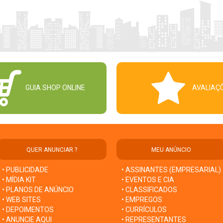
GUIA SHOP ONLINE
AVALIAÇ
QUER ANUNCIAR ?
MEU ANÚNCIO
• PUBLICIDADE
• ASSINANTES (EMPRESARIAL)
• MÍDIA KIT
• EVENTOS E CIA
• PLANOS DE ANÚNCIO
• CLASSIFICADOS
• WEB SITES
• EMPREGOS
• DEPOIMENTOS
• CURRÍCULOS
• ANUNCIE AQUI
• REPRESENTANTES