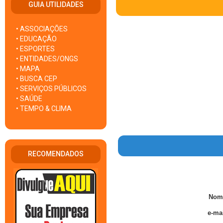
GUIA UTILIDADES
• ASSOCIAÇÕES
• EDUCAÇÃO
• ESPORTES
• ENTIDADES/ONGS
• MAPA
• BUSCA CEP
• SERVIÇOS PÚBLICOS
• SAÚDE
• TEMPO & CLIMA
RECOMENDADOS
Nom
e-mai