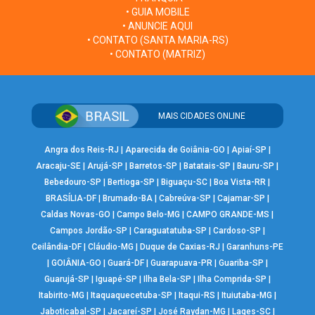
• GUIA MOBILE
• ANUNCIE AQUI
• CONTATO (SANTA MARIA-RS)
• CONTATO (MATRIZ)
MAIS CIDADES ONLINE
Angra dos Reis-RJ
|
Aparecida de Goiânia-GO
|
Apiaí-SP
|
Aracaju-SE
|
Arujá-SP
|
Barretos-SP
|
Batatais-SP
|
Bauru-SP
|
Bebedouro-SP
|
Bertioga-SP
|
Biguaçu-SC
|
Boa Vista-RR
|
BRASÍLIA-DF
|
Brumado-BA
|
Cabreúva-SP
|
Cajamar-SP
|
Caldas Novas-GO
|
Campo Belo-MG
|
CAMPO GRANDE-MS
|
Campos Jordão-SP
|
Caraguatatuba-SP
|
Cardoso-SP
|
Ceilândia-DF
|
Cláudio-MG
|
Duque de Caxias-RJ
|
Garanhuns-PE
|
GOIÂNIA-GO
|
Guará-DF
|
Guarapuava-PR
|
Guariba-SP
|
Guarujá-SP
|
Iguapé-SP
|
Ilha Bela-SP
|
Ilha Comprida-SP
|
Itabirito-MG
|
Itaquaquecetuba-SP
|
Itaqui-RS
|
Ituiutaba-MG
|
Jaboticabal-SP
|
Jacareí-SP
|
José Raydan-MG
|
Lages-SC
|