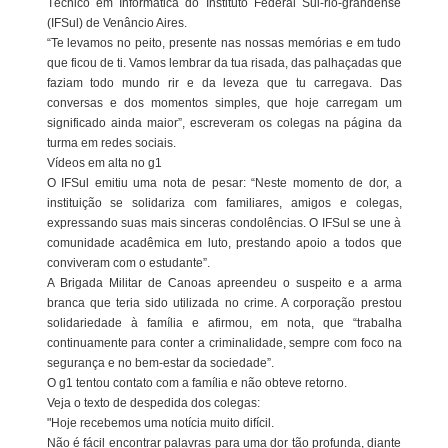
Técnico em Informática do Instituto Federal Sul-rio-grandense
(IFSul) de Venâncio Aires.
“Te levamos no peito, presente nas nossas memórias e em tudo
que ficou de ti. Vamos lembrar da tua risada, das palhaçadas que
faziam todo mundo rir e da leveza que tu carregava. Das
conversas e dos momentos simples, que hoje carregam um
significado ainda maior”, escreveram os colegas na página da
turma em redes sociais.
Vídeos em alta no g1
O IFSul emitiu uma nota de pesar: “Neste momento de dor, a
instituição se solidariza com familiares, amigos e colegas,
expressando suas mais sinceras condolências. O IFSul se une à
comunidade acadêmica em luto, prestando apoio a todos que
conviveram com o estudante”.
A Brigada Militar de Canoas apreendeu o suspeito e a arma
branca que teria sido utilizada no crime. A corporação prestou
solidariedade à família e afirmou, em nota, que “trabalha
continuamente para conter a criminalidade, sempre com foco na
segurança e no bem-estar da sociedade”.
O g1 tentou contato com a família e não obteve retorno.
Veja o texto de despedida dos colegas:
"Hoje recebemos uma notícia muito difícil.
Não é fácil encontrar palavras para uma dor tão profunda, diante