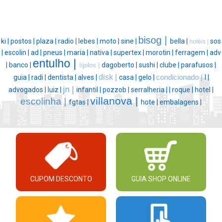
bisog |
ki |
postos |
plaza |
radio |
lebes |
moto |
sine |
bella |
sos
hotéis |
|
escolin |
ad |
pneus |
maria |
nativa |
supertex |
morotin |
ferragem |
adv
entulho |
|
banco |
dagoberto |
sushi |
clube |
parafusos |
tijolos |
disk |
guia |
radi |
dentista |
alves |
casa |
gelo |
condicionado |
l |
jn |
advogados |
luiz |
infantil |
pozzob |
serralheria |
|
roque |
hotel |
villanova |
escolinha |
fgtas |
hote |
embalagens |
CUPOM DESCONTO
GUIA SHOP ONLINE