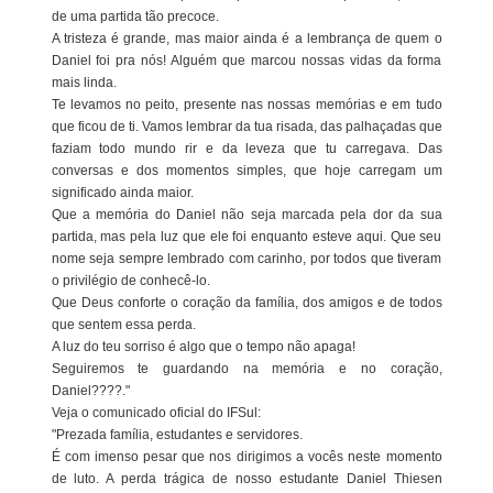
de uma partida tão precoce.
A tristeza é grande, mas maior ainda é a lembrança de quem o
Daniel foi pra nós! Alguém que marcou nossas vidas da forma
mais linda.
Te levamos no peito, presente nas nossas memórias e em tudo
que ficou de ti. Vamos lembrar da tua risada, das palhaçadas que
faziam todo mundo rir e da leveza que tu carregava. Das
conversas e dos momentos simples, que hoje carregam um
significado ainda maior.
Que a memória do Daniel não seja marcada pela dor da sua
partida, mas pela luz que ele foi enquanto esteve aqui. Que seu
nome seja sempre lembrado com carinho, por todos que tiveram
o privilégio de conhecê-lo.
Que Deus conforte o coração da família, dos amigos e de todos
que sentem essa perda.
A luz do teu sorriso é algo que o tempo não apaga!
Seguiremos te guardando na memória e no coração,
Daniel????."
Veja o comunicado oficial do IFSul:
"Prezada família, estudantes e servidores.
É com imenso pesar que nos dirigimos a vocês neste momento
de luto. A perda trágica de nosso estudante Daniel Thiesen