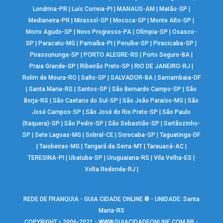
Londrina-PR
|
Luís Correia-PI
|
MANAUS-AM
|
Matão-SP
|
Medianeira-PR
|
Mirassol-SP
|
Mococa-SP
|
Monte Alto-SP
|
Morro Agudo-SP
|
Novo Progresso-PA
|
Olímpia-SP
|
Osasco-
SP
|
Paracatu-MG
|
Parnaíba-PI
|
Peruíbe-SP
|
Piracicaba-SP
|
Pirassununga-SP
|
PORTO ALEGRE-RS
|
Porto Seguro-BA
|
Praia Grande-SP
|
Ribeirão Preto-SP
|
RIO DE JANEIRO-RJ
|
Rolim de Moura-RO
|
Salto-SP
|
SALVADOR-BA
|
Samambaia-DF
|
Santa Maria-RS
|
Santos-SP
|
São Bernardo Campo-SP
|
São
Borja-RS
|
São Caetano do Sul-SP
|
São João Paraíso-MG
|
São
José Campos-SP
|
São José do Rio Preto-SP
|
São Paulo
(Itaquera)-SP
|
São Pedro-SP
|
São Sebastião-SP
|
Sertãozinho-
SP
|
Sete Lagoas-MG
|
Sobral-CE
|
Sorocaba-SP
|
Taguatinga-DF
|
Taiobeiras-MG
|
Tangará da Serra-MT
|
Tarauacá-AC
|
TERESINA-PI
|
Ubatuba-SP
|
Uruguaiana-RS
|
Vila Velha-ES
|
Volta Redonda-RJ
|
REDE DE FRANQUIA - GUIA CIDADE ONLINE ® - UNIDADE: Santa
Maria-RS
COPYRIGHT • 2006-2021 -
WWW.GUIACIDADEONLINE.COM.BR
-