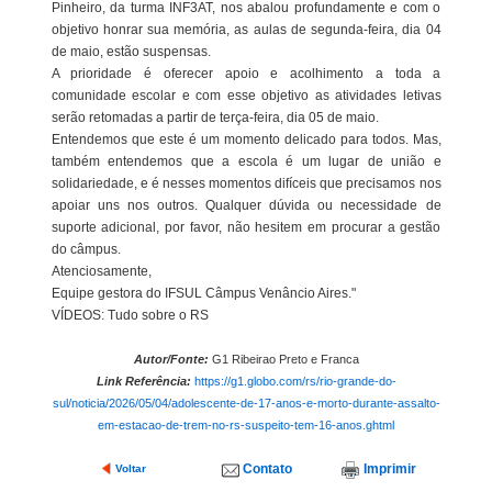
Pinheiro, da turma INF3AT, nos abalou profundamente e com o
objetivo honrar sua memória, as aulas de segunda-feira, dia 04
de maio, estão suspensas.
A prioridade é oferecer apoio e acolhimento a toda a
comunidade escolar e com esse objetivo as atividades letivas
serão retomadas a partir de terça-feira, dia 05 de maio.
Entendemos que este é um momento delicado para todos. Mas,
também entendemos que a escola é um lugar de união e
solidariedade, e é nesses momentos difíceis que precisamos nos
apoiar uns nos outros. Qualquer dúvida ou necessidade de
suporte adicional, por favor, não hesitem em procurar a gestão
do câmpus.
Atenciosamente,
Equipe gestora do IFSUL Câmpus Venâncio Aires."
VÍDEOS: Tudo sobre o RS
Autor/Fonte:
G1 Ribeirao Preto e Franca
Link Referência:
https://g1.globo.com/rs/rio-grande-do-
sul/noticia/2026/05/04/adolescente-de-17-anos-e-morto-durante-assalto-
em-estacao-de-trem-no-rs-suspeito-tem-16-anos.ghtml
Contato
Imprimir
Voltar