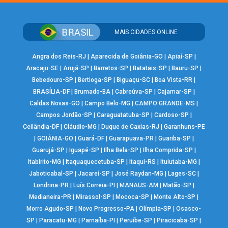
MAIS CIDADES ONLINE
Angra dos Reis-RJ
|
Aparecida de Goiânia-GO
|
Apiaí-SP
|
Aracaju-SE
|
Arujá-SP
|
Barretos-SP
|
Batatais-SP
|
Bauru-SP
|
Bebedouro-SP
|
Bertioga-SP
|
Biguaçu-SC
|
Boa Vista-RR
|
BRASÍLIA-DF
|
Brumado-BA
|
Cabreúva-SP
|
Cajamar-SP
|
Caldas Novas-GO
|
Campo Belo-MG
|
CAMPO GRANDE-MS
|
Campos Jordão-SP
|
Caraguatatuba-SP
|
Cardoso-SP
|
Ceilândia-DF
|
Cláudio-MG
|
Duque de Caxias-RJ
|
Garanhuns-PE
|
GOIÂNIA-GO
|
Guará-DF
|
Guarapuava-PR
|
Guariba-SP
|
Guarujá-SP
|
Iguapé-SP
|
Ilha Bela-SP
|
Ilha Comprida-SP
|
Itabirito-MG
|
Itaquaquecetuba-SP
|
Itaqui-RS
|
Ituiutaba-MG
|
Jaboticabal-SP
|
Jacareí-SP
|
José Raydan-MG
|
Lages-SC
|
Londrina-PR
|
Luís Correia-PI
|
MANAUS-AM
|
Matão-SP
|
Medianeira-PR
|
Mirassol-SP
|
Mococa-SP
|
Monte Alto-SP
|
Morro Agudo-SP
|
Novo Progresso-PA
|
Olímpia-SP
|
Osasco-
SP
|
Paracatu-MG
|
Parnaíba-PI
|
Peruíbe-SP
|
Piracicaba-SP
|