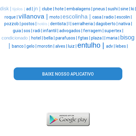
jn |
disk |
ad |
clube |
hote |
embalagens |
pneus |
sushi |
sine |
ki |
tijolos |
villanova |
escolinha |
roque |
moto |
casa |
radio |
escolin |
pozzob |
postos |
dentista |
l |
serralheria |
dagoberto |
nativa |
hotéis |
guia |
sos |
radi |
infantil |
advogados |
ferragem |
supertex |
bisog
condicionado |
hotel |
bella |
parafusos |
fgtas |
plaza |
|
maria |
entulho |
|
banco |
gelo |
morotin |
alves |
luiz |
adv |
lebes |
BAIXE NOSSO APLICATIVO