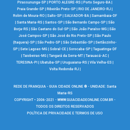
Pirassununga-SP
|
PORTO ALEGRE-RS
|
Porto Seguro-BA
|
Praia Grande-SP
|
Ribeirão Preto-SP
|
RIO DE JANEIRO-RJ
|
Rolim de Moura-RO
|
Salto-SP
|
SALVADOR-BA
|
Samambaia-DF
|
Santa Maria-RS
|
Santos-SP
|
São Bernardo Campo-SP
|
São
Borja-RS
|
São Caetano do Sul-SP
|
São João Paraíso-MG
|
São
José Campos-SP
|
São José do Rio Preto-SP
|
São Paulo
(Itaquera)-SP
|
São Pedro-SP
|
São Sebastião-SP
|
Sertãozinho-
SP
|
Sete Lagoas-MG
|
Sobral-CE
|
Sorocaba-SP
|
Taguatinga-DF
|
Taiobeiras-MG
|
Tangará da Serra-MT
|
Tarauacá-AC
|
TERESINA-PI
|
Ubatuba-SP
|
Uruguaiana-RS
|
Vila Velha-ES
|
Volta Redonda-RJ
|
REDE DE FRANQUIA - GUIA CIDADE ONLINE ® - UNIDADE: Santa
Maria-RS
COPYRIGHT • 2006-2021 -
WWW.GUIACIDADEONLINE.COM.BR
-
TODOS OS DIREITOS RESERVADOS
POLÍTICA DE PRIVACIDADE E TERMOS DE USO