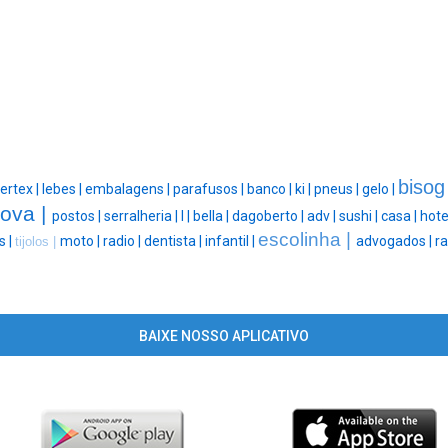
bisog
ertex |
lebes |
embalagens |
parafusos |
banco |
ki |
pneus |
gelo |
nova |
postos |
serralheria |
l |
bella |
dagoberto |
adv |
sushi |
casa |
hote
escolinha |
s |
moto |
radio |
dentista |
infantil |
advogados |
ra
tijolos |
BAIXE NOSSO APLICATIVO