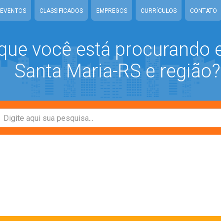
EVENTOS
CLASSIFICADOS
EMPREGOS
CURRÍCULOS
CONTATO
que você está procurando
Santa Maria-RS e região?