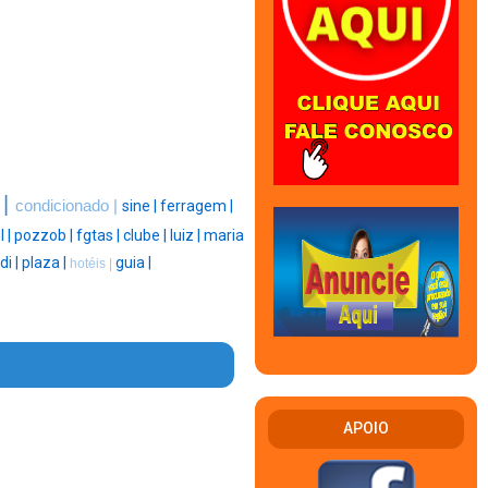
 |
condicionado |
sine |
ferragem |
l |
pozzob |
fgtas |
clube |
luiz |
maria
di |
plaza |
guia |
hotéis |
APOIO