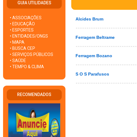
GUIA UTILIDADES
• ASSOCIAÇÕES
Alcides Brum
• EDUCAÇÃO
• ESPORTES
• ENTIDADES/ONGS
Ferragem Beltrame
• MAPA
• BUSCA CEP
• SERVIÇOS PÚBLICOS
Ferragem Bozano
• SAÚDE
• TEMPO & CLIMA
S O S Parafusos
RECOMENDADOS