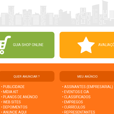
GUIA SHOP ONLINE
AVALIAÇ
QUER ANUNCIAR ?
MEU ANÚNCIO
• PUBLICIDADE
• ASSINANTES (EMPRESARIAL)
• MÍDIA KIT
• EVENTOS E CIA
• PLANOS DE ANÚNCIO
• CLASSIFICADOS
• WEB SITES
• EMPREGOS
• DEPOIMENTOS
• CURRÍCULOS
• ANUNCIE AQUI
• REPRESENTANTES