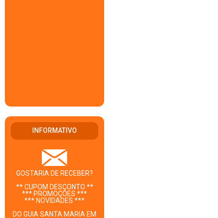
INFORMATIVO
GOSTARIA DE RECEBER?
** CUPOM DESCONTO **
*** PROMOÇÕES ***
*** NOVIDADES ***
DO GUIA SANTA MARIA EM