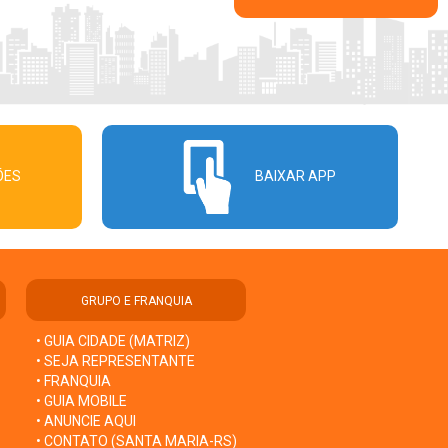
ÕES
BAIXAR APP
GRUPO E FRANQUIA
• GUIA CIDADE (MATRIZ)
• SEJA REPRESENTANTE
• FRANQUIA
• GUIA MOBILE
• ANUNCIE AQUI
• CONTATO (SANTA MARIA-RS)