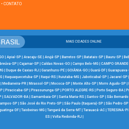
• CONTATO
MAIS CIDADES ONLINE
-GO
|
Apiaí-SP
|
Aracaju-SE
|
Arujá-SP
|
Barretos-SP
|
Batatais-SP
|
Bauru-SP
|
Be
breúva-SP
|
Cajamar-SP
|
Caldas Novas-GO
|
Campo Belo-MG
|
CAMPO GRANDE
MG
|
Duque de Caxias-RJ
|
Garanhuns-PE
|
GOIÂNIA-GO
|
Guará-DF
|
Guarapuava
MG
|
Itaquaquecetuba-SP
|
Itaqui-RS
|
Ituiutaba-MG
|
Jaboticabal-SP
|
Jacareí-SP
|
Medianeira-PR
|
Mirassol-SP
|
Mococa-SP
|
Monte Alto-SP
|
Morro Agudo-SP
|
SP
|
Piracicaba-SP
|
Pirassununga-SP
|
PORTO ALEGRE-RS
|
Porto Seguro-BA
|
P
P
|
SALVADOR-BA
|
Samambaia-DF
|
Santa Maria-RS
|
Santos-SP
|
São Bernard
Campos-SP
|
São José do Rio Preto-SP
|
São Paulo (Itaquera)-SP
|
São Pedro-SP
guatinga-DF
|
Taiobeiras-MG
|
Tangará da Serra-MT
|
Tarauacá-AC
|
TERESINA-PI
ES
|
Volta Redonda-RJ
|