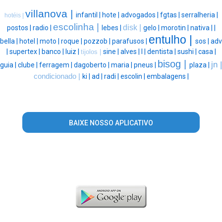
villanova |
infantil |
hote |
advogados |
fgtas |
serralheria |
hotéis |
escolinha |
disk |
postos |
radio |
lebes |
gelo |
morotin |
nativa |
|
entulho |
bella |
hotel |
moto |
roque |
pozzob |
parafusos |
sos |
adv
|
supertex |
banco |
luiz |
sine |
alves |
l |
dentista |
sushi |
casa |
tijolos |
bisog |
jn |
guia |
clube |
ferragem |
dagoberto |
maria |
pneus |
plaza |
condicionado |
ki |
ad |
radi |
escolin |
embalagens |
BAIXE NOSSO APLICATIVO