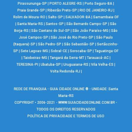
Pirassununga-SP
|
PORTO ALEGRE-RS
|
Porto Seguro-BA
|
Praia Grande-SP
|
Ribeirão Preto-SP
|
RIO DE JANEIRO-RJ
|
Rolim de Moura-RO
|
Salto-SP
|
SALVADOR-BA
|
Samambaia-DF
|
Santa Maria-RS
|
Santos-SP
|
São Bernardo Campo-SP
|
São
Borja-RS
|
São Caetano do Sul-SP
|
São João Paraíso-MG
|
São
José Campos-SP
|
São José do Rio Preto-SP
|
São Paulo
(Itaquera)-SP
|
São Pedro-SP
|
São Sebastião-SP
|
Sertãozinho-
SP
|
Sete Lagoas-MG
|
Sobral-CE
|
Sorocaba-SP
|
Taguatinga-DF
|
Taiobeiras-MG
|
Tangará da Serra-MT
|
Tarauacá-AC
|
TERESINA-PI
|
Ubatuba-SP
|
Uruguaiana-RS
|
Vila Velha-ES
|
Volta Redonda-RJ
|
REDE DE FRANQUIA - GUIA CIDADE ONLINE ® - UNIDADE: Santa
Maria-RS
COPYRIGHT • 2006-2021 -
WWW.GUIACIDADEONLINE.COM.BR
-
TODOS OS DIREITOS RESERVADOS
POLÍTICA DE PRIVACIDADE E TERMOS DE USO