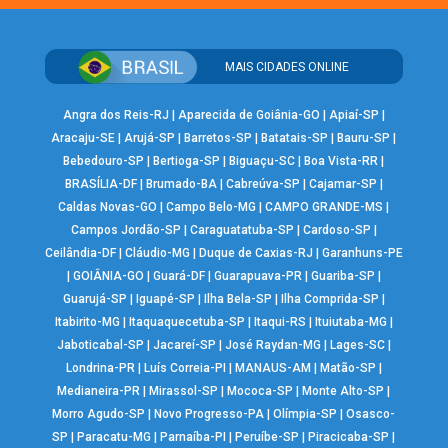
MAIS CIDADES ONLINE
Angra dos Reis-RJ
|
Aparecida de Goiânia-GO
|
Apiaí-SP
|
Aracaju-SE
|
Arujá-SP
|
Barretos-SP
|
Batatais-SP
|
Bauru-SP
|
Bebedouro-SP
|
Bertioga-SP
|
Biguaçu-SC
|
Boa Vista-RR
|
BRASÍLIA-DF
|
Brumado-BA
|
Cabreúva-SP
|
Cajamar-SP
|
Caldas Novas-GO
|
Campo Belo-MG
|
CAMPO GRANDE-MS
|
Campos Jordão-SP
|
Caraguatatuba-SP
|
Cardoso-SP
|
Ceilândia-DF
|
Cláudio-MG
|
Duque de Caxias-RJ
|
Garanhuns-PE
|
GOIÂNIA-GO
|
Guará-DF
|
Guarapuava-PR
|
Guariba-SP
|
Guarujá-SP
|
Iguapé-SP
|
Ilha Bela-SP
|
Ilha Comprida-SP
|
Itabirito-MG
|
Itaquaquecetuba-SP
|
Itaqui-RS
|
Ituiutaba-MG
|
Jaboticabal-SP
|
Jacareí-SP
|
José Raydan-MG
|
Lages-SC
|
Londrina-PR
|
Luís Correia-PI
|
MANAUS-AM
|
Matão-SP
|
Medianeira-PR
|
Mirassol-SP
|
Mococa-SP
|
Monte Alto-SP
|
Morro Agudo-SP
|
Novo Progresso-PA
|
Olímpia-SP
|
Osasco-
SP
|
Paracatu-MG
|
Parnaíba-PI
|
Peruíbe-SP
|
Piracicaba-SP
|